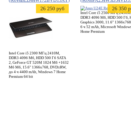
(90N4BLD44W172BVD13AY)
(90N8PA254W3D54VD5
26 250 руб
26 350 
Intel Core i5 2500 МГц 2450M
DDR3 4096 Мб, HDD 500 Гб, 
Graphics 3000, 11.6" 1366x768,
6 ч 52 mAh, Microsoft Window
Home Premium
Intel Core i5 2300 МГц 2410M,
DDR3 4096 Мб, HDD 500 Гб SATA
2, GeForce GT 520M 1024 Мб +1632
Мб Мб, 15.6" 1366x768, DVD±RW,
до 4 ч 4400 mAh, Windows 7 Home
Premium 64 bit