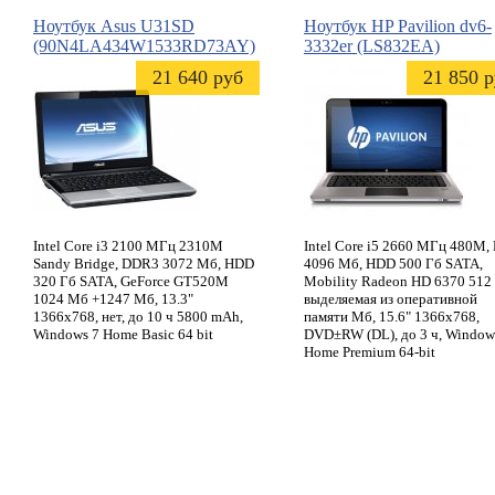
Ноутбук
Asus
U31SD
Ноутбук
HP
Pavilion dv6-
(90N4LA434W1533RD73AY)
3332er
(LS832EA)
21 640 руб
21 850 
Intel Core i3 2100 МГц 2310M
Intel Core i5 2660 МГц 480M
Sandy Bridge, DDR3 3072 Мб, HDD
4096 Мб, HDD 500 Гб SATA,
320 Гб SATA, GeForce GT520M
Mobility Radeon HD 6370 512
1024 Мб +1247 Мб, 13.3"
выделяемая из оперативной
1366x768, нет, до 10 ч 5800 mAh,
памяти Мб, 15.6" 1366х768,
Windows 7 Home Basic 64 bit
DVD±RW (DL), до 3 ч, Window
Home Premium 64-bit