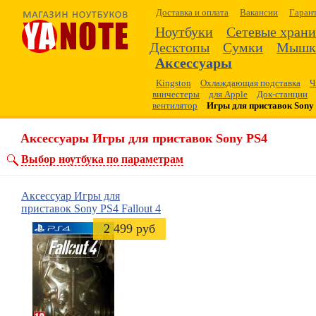
Доставка и оплата
Вакансии
Гаран
Ноутбуки
Сетевые хран
Десктопы
Сумки
Мышк
Аксессуары
Kingston
Охлаждающая подставка
Ч
винчестеры
для Apple
Док-станции
вентилятор
Игры для приставок Sony
Аксессуары Игры для приставок Sony PS4
Выбор ноутбука по параметрам
Аксессуар
Игры для
приставок Sony PS4
Fallout 4
2 499 руб