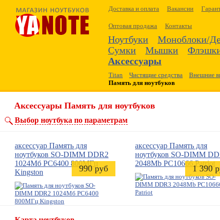
Доставка и оплата
Вакансии
Гаран
Оптовая продажа
Контакты
Ноутбуки
Моноблоки/Д
Сумки
Мышки
Флэшк
Аксессуары
Titan
Чистящие средства
Внешние в
Память для ноутбуков
Аксессуары Память для ноутбуков
Выбор ноутбука по параметрам
аксессуар
Память для
аксессуар
Память для
ноутбуков
SO-DIMM DDR2
ноутбуков
SO-DIMM DD
1024Мб PC6400 800МГц
2048Mb PC10666 Patriot
990 руб
1 390 
Kingston
Карта ноутбуков