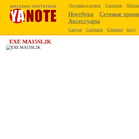
Доставка и оплата
Гарантия
Оптов
Ноутбуки
Сетевые хран
Аксессуары
Canyon
Continent
Сrumpler
Envy
EXE MA15SL2K