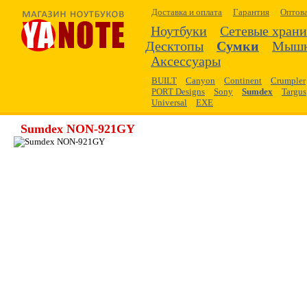
Доставка и оплата
Гарантия
Оптов
Ноутбуки
Сетевые хран
Десктопы
Сумки
Мыш
Аксессуары
BUILT
Canyon
Continent
Сrumpler
PORT Designs
Sony
Sumdex
Targus
Universal
EXE
Sumdex NON-921GY