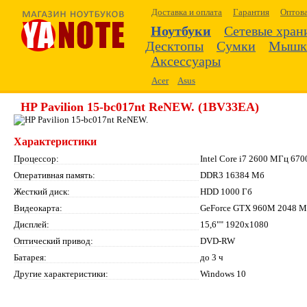
Доставка и оплата
Гарантия
Оптов
Ноутбуки
Сетевые хра
Десктопы
Сумки
Мышк
Аксессуары
Acer
Asus
HP Pavilion 15-bc017nt ReNEW. (1BV33EA)
Характеристики
Процессор:
Intel Core i7 2600 МГц 67
Оперативная память:
DDR3 16384 Мб
Жесткий диск:
HDD 1000 Гб
Видеокарта:
GeForce GTX 960M 2048 
Дисплей:
15,6"" 1920x1080
Оптический привод:
DVD-RW
Батарея:
до 3 ч
Другие характеристики:
Windows 10