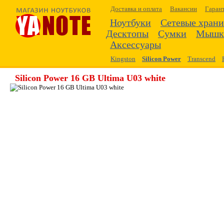
Доставка и оплата
Вакансии
Гаран
Ноутбуки
Сетевые хран
Десктопы
Сумки
Мышк
Аксессуары
Kingston
Silicon Power
Transcend
Silicon Power 16 GB Ultima U03 white