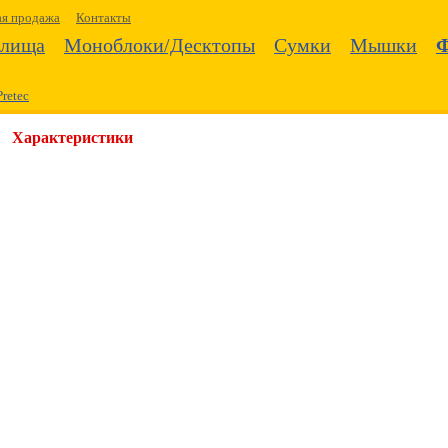
ая продажа
Контакты
илища
Моноблоки/Десктопы
Сумки
Мышки
Pretec
Характеристики