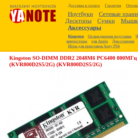
Доставка и оплата
Гарантия
Оптов
Ноутбуки
Сетевые хран
Десктопы
Сумки
Мышк
Аксессуары
Kingston
Охлаждающая подставка
Ч
винчестеры
для Apple
Док-станции
Игры для приставок Sony PS4
Kingston SO-DIMM DDR2 2048Мб PC6400 800МГц
(KVR800D2S5/2G) (KVR800D2S5/2G)