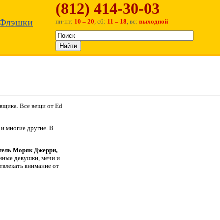
(812) 414-30-03
Флэшки
пн-пт:
10 – 20
, сб:
11 – 18
, вс:
выходной
вщика. Все вещи от Ed
и многие другие. В
итель Моряк Джерри,
нные девушки, мечи и
влекать внимание от