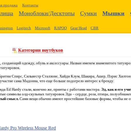
ая продажа
Контакты
илища
Моноблоки/Десктопы
Сумки
Мышки
sington
Logitech
Microsoft
RAPOO
Gear Head
CBR
Категории ноутбуков
, создающий одежду, обувь и аксессуары. Назван именем знаменитого татуиро
татуировок.
Бритни Спирс, Сильвестр Сталлоне, Хайди Клум, Шакира, Ашер, Пэрис Хилтон 
 участие сама Мадонна, что еще больше подогрело интерес к бренду.
да Ed Hardy стали, конечно же, принты с работами мастера.
Эд, как и его уч
тые символы олд-скульных татуировок Эда – сердце, роза, птицы, полуобнаже
тый смысл.
Сами вещи обычно имеют простейшие базовые формы, чтобы не от
ardy
Pro Wireless Mouse Red