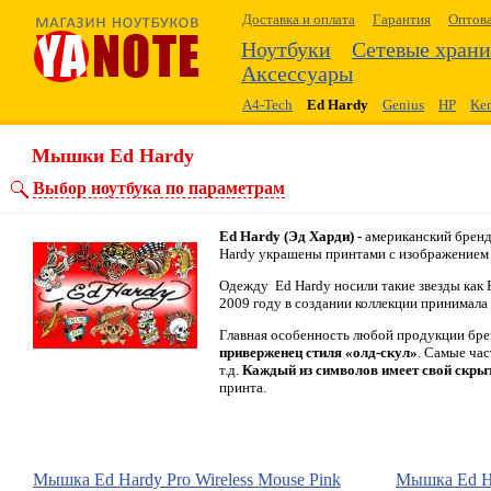
Доставка и оплата
Гарантия
Оптов
Ноутбуки
Сетевые хран
Аксессуары
A4-Tech
Ed Hardy
Genius
HP
Ken
Мышки Ed Hardy
Выбор ноутбука по параметрам
Ed Hardy (Эд Харди) -
американский бренд
Hardy украшены принтами с изображением 
Одежду Ed Hardy носили такие звезды как 
2009 году в создании коллекции принимала
Главная особенность любой продукции брен
приверженец стиля «олд-скул»
. Самые час
т.д.
Каждый из символов имеет свой скры
принта.
Мышка
Ed Hardy
Pro Wireless Mouse Pink
Мышка
Ed H